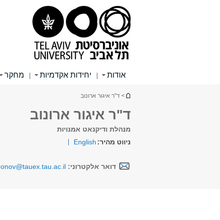
תוכן
תפריט
תפריט
עליון
ראשי
ראשי
אודות
יחידות אקדמיות
מחקר
|
|
הינך נמצא כאן
> ד"ר איגור ארונוב
ד"ר איגור ארונוב
מנהלת ודיקנאט אמנויות
ניווט מהיר:
English
דואר אלקטרוני:
ronov@tauex.tau.ac.il