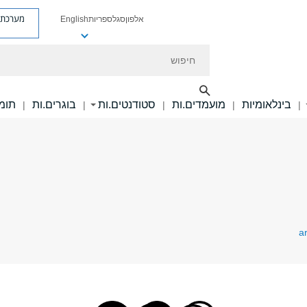
מערכת פ
אלפון
סגל
ספריות
English
חיפוש
בינלאומיות
מועמדים.ות
סטודנטים.ות
בוגרים.ות
תומכ
|
|
|
|
|
a