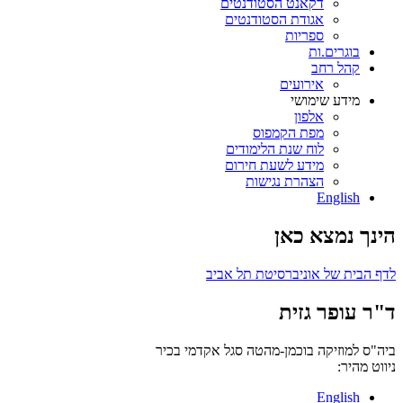
דקאנט הסטודנטים
אגודת הסטודנטים
ספריות
בוגרים.ות
קהל רחב
אירועים
מידע שימושי
אלפון
מפת הקמפוס
לוח שנת הלימודים
מידע לשעת חירום
הצהרת נגישות
English
הינך נמצא כאן
לדף הבית של אוניברסיטת תל אביב
ד"ר עופר גזית
ביה"ס למוזיקה בוכמן-מהטה
סגל אקדמי בכיר
ניווט מהיר:
English