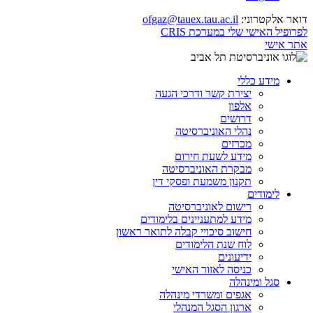
דואר אלקטרוני:
ofgaz@tauex.tau.ac.il
לפרופיל האישי שלי במערכת CRIS
אתר אישי
מידע כללי
יצירת קשר ודרכי הגעה
אלפון
דרושים
נהלי האוניברסיטה
מכרזים
מידע לשעת חירום
מבקרת האוניברסיטה
תקנון משמעת ופסקי דין
לימודים
רישום לאוניברסיטה
מידע למתעניינים בלימודים
חישוב סיכויי קבלה לתואר ראשון
לוח שנת הלימודים
ידיעונים
כניסה לאזור האישי
סגל ומינהלה
אגפים ומשרדי מינהלה
ארגון הסגל המנהלי