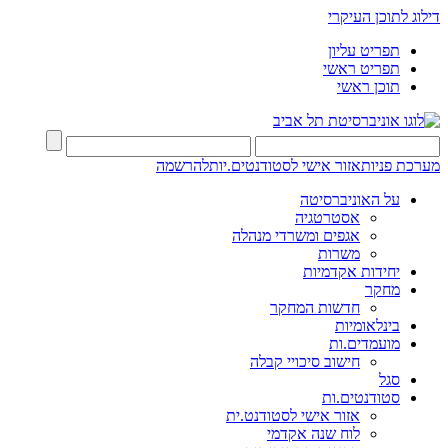
דילוג לתוכן העיקרי
תפריט עליון
תפריט ראשי
תוכן ראשי
מערכת פניות
אזור אישי לסטודנטים.יות
להרשמה
על האוניברסיטה
אסטרטגיה
אגפים ומשרדי מנהלה
משרות
יחידות אקדמיות
מחקר
חדשות המחקר
בינלאומיות
מועמדים.ות
חישוב סיכויי קבלה
סגל
סטודנטים.ות
אזור אישי לסטודנט.ית
לוח שנה אקדמי